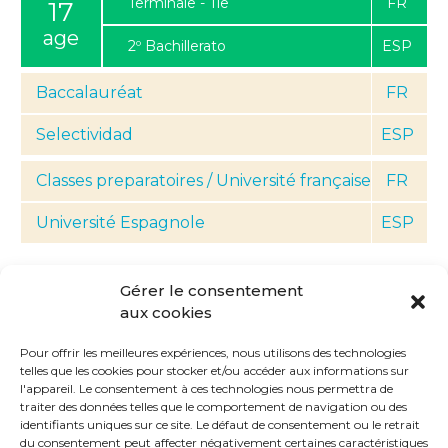
Terminale - Tle
17
2º Bachillerato
Baccalauréat
Selectividad
Classes preparatoires / Université française
Université Espagnole
Gérer le consentement
Les écoles françaises préparent à
aux cookies
toutes les universités du monde. Ceci
inclut les universités françaises,
Pour offrir les meilleures expériences, nous utilisons des technologies
telles que les cookies pour stocker et/ou accéder aux informations sur
espagnoles et internationales.
l'appareil. Le consentement à ces technologies nous permettra de
traiter des données telles que le comportement de navigation ou des
identifiants uniques sur ce site. Le défaut de consentement ou le retrait
Inscriptions
du consentement peut affecter négativement certaines caractéristiques